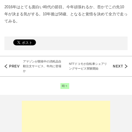
2016年はとても面白い時代の節目。今年頑張れるか、否かでこの先10
年が決まる気がする。10年後は58歳、となると覚悟を決めて全力で走っ
てみる。
アマゾンが開発中の消耗品自
NTTドコモが自転車シェアリ
動注文サービス、年内に登場
Post
ングサービス実験開始
か
navigation
時々