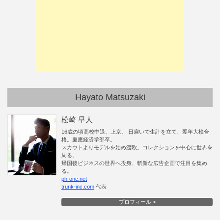
Hayato Matsuzaki
松崎 早人
16歳の頃高校中退、上京。 日雇いで生計を立て、翌年大検合
格。慶應経済学部卒。
スカウトよりモデルを始め渡欧。コレクションを中心に世界を
周る。
帰国後ビジネスの世界へ投身、斬新な広告企画で注目を集め
る。
ph-one.net
trunk-inc.com
代表
プロフィール >