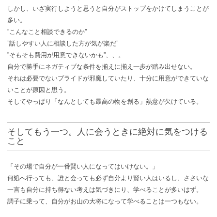
しかし、いざ実行しようと思うと自分がストップをかけてしまうことが
多い。
”こんなこと相談できるのか”
”話しやすい人に相談した方が気が楽だ”
”そもそも費用が用意できないかも”、、。
自分で勝手にネガティブな条件を揃えに揃え一歩が踏み出せない。
それは必要でないプライドが邪魔していたり、十分に用意ができていな
いことが原因と思う。
そしてやっぱり「なんとしても最高の物を創る」熱意が欠けている。
そしてもう一つ。人に会うときに絶対に気をつける
こと
「その場で自分が一番賢い人になってはいけない。」
何処へ行っても、誰と会っても必ず自分より賢い人はいるし、ささいな
一言も自分に持ち得ない考えは気づきにり、学べることが多いはず。
調子に乗って、自分がお山の大将になって学べることは一つもない。