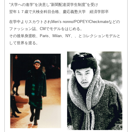
“大学への進学“を決意し“新聞配達奨学生制度”を受け
翌年１７歳で大検全科目合格、慶応義塾大学 経済学部卒
在学中よりスカウトされMen’s nonno/POPEY/Checkmateなどの
ファッション誌、CMでモデルをはじめる。
その後単身渡欧、Paris、Milan、NY、、とコレクションモデルと
して世界を渡る。