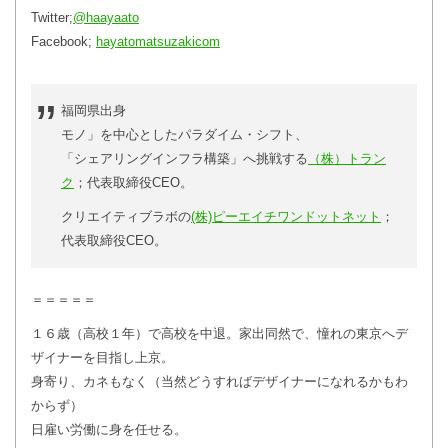
Twitter;
@haayaato
Facebook;
hayatomatsuzakicom
福岡県出身
モノ」を中心としたパラダイム・シフト、
「シェアリングインフラ構築」へ挑戦する
（株）トラン
ク
；代表取締役CEO。
クリエイティブラボの
(株)ピーエイチワンドットネット
；
代表取締役CEO。
＝＝＝＝＝
１６歳（高校１年）で高校を中退。家出同然で、憧れの東京へデ
ザイナーを目指し上京。
身寄り、カネもなく（当然どうすればデザイナーになれるかもわ
からず）
日雇い労働に身を任せる。