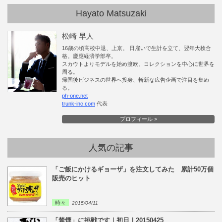
Hayato Matsuzaki
松崎 早人
16歳の頃高校中退、上京。 日雇いで生計を立て、翌年大検合
格。慶應経済学部卒。
スカウトよりモデルを始め渡欧。コレクションを中心に世界を
周る。
帰国後ビジネスの世界へ投身、斬新な広告企画で注目を集め
る。
ph-one.net
trunk-inc.com
代表
プロフィール >
人気の記事
「ご飯にかけるギョーザ」を注文してみた 累計50万個
販売のヒット
時々
2015/04/11
「禁煙」に挑戦です｜初日｜20150425