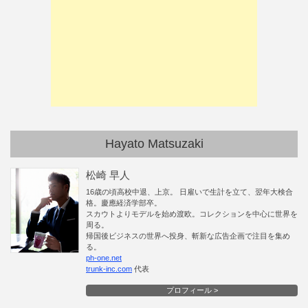
Hayato Matsuzaki
松崎 早人
16歳の頃高校中退、上京。 日雇いで生計を立て、翌年大検合
格。慶應経済学部卒。
スカウトよりモデルを始め渡欧。コレクションを中心に世界を
周る。
帰国後ビジネスの世界へ投身、斬新な広告企画で注目を集め
る。
ph-one.net
trunk-inc.com
代表
プロフィール >