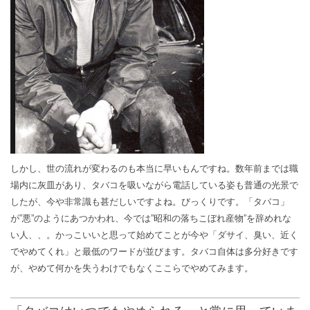
しかし、世の流れが変わるのも本当に早いもんですね。数年前までは職
場内に灰皿があり、タバコを吸いながら電話している姿も普通の光景で
したが、今や非常識も甚だしいですよね。びっくりです。「タバコ」
が”悪”のようにあつかわれ、今では”昭和の落ちこぼれ産物”を辞めれな
い人、、。かっこいいと思って始めてことが今や「ダサイ、臭い、近く
でやめてくれ」と最低のワードが並びます。タバコ自体は多分好きです
が、やめて何かを失うわけでもなくここらでやめてみます。